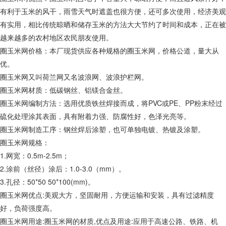
有利于玉米的风干，雨雪天气时遮盖也很方便，还可多次使用，经济美观
有实用，相比传统晾晒和储存玉米的方法大大节约了时间和成本，正在被
越来越多的农村地区农民朋友使用。
圈玉米网价格：本厂现货供应各种规格的圈玉米网，价格公道，量大从
优。
圈玉米网又叫荷兰网又名波浪网、波浪护栏网。
圈玉米网材质：低碳钢丝、铝镁合金丝。
圈玉米网编制方法：选用优质铁丝焊接而成，将PVC或PE、PP粉末经过
硫化处理涂其表面，具有附着力强、防腐性好，色泽光亮等。
圈玉米网制造工序：钢丝焊后涂塑，也可单独电镀、热镀及涂塑。
圈玉米网规格：
1.网宽：0.5m-2.5m；
2.涂前（丝径）涂后：1.0-3.0（mm）。
3.孔径：50*50 50*100(mm)。
圈玉米网优点:美观大方，坚固耐用，方便运输和安装，具有过滤精度
好，负荷强度高。
圈玉米网用途:圈玉米网的材质,优点及用途:应用于高速公路、铁路、机