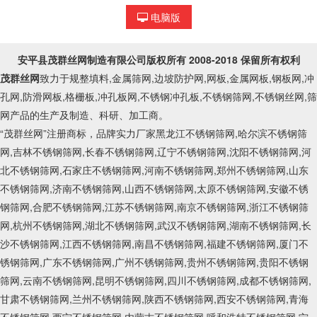
电脑版
安平县茂群丝网制造有限公司
版权所有 2008-2018 保留所有权利
茂群丝网
致力于规整填料,金属筛网,边坡防护网,网板,金属网板,钢板网,冲
孔网,防滑网板,格栅板,冲孔板网,不锈钢冲孔板,不锈钢筛网,不锈钢丝网,筛
网产品的生产及制造、科研、加工商。
“茂群丝网”注册商标，品牌实力厂家黑龙江不锈钢筛网,哈尔滨不锈钢筛
网,吉林不锈钢筛网,长春不锈钢筛网,辽宁不锈钢筛网,沈阳不锈钢筛网,河
北不锈钢筛网,石家庄不锈钢筛网,河南不锈钢筛网,郑州不锈钢筛网,山东
不锈钢筛网,济南不锈钢筛网,山西不锈钢筛网,太原不锈钢筛网,安徽不锈
钢筛网,合肥不锈钢筛网,江苏不锈钢筛网,南京不锈钢筛网,浙江不锈钢筛
网,杭州不锈钢筛网,湖北不锈钢筛网,武汉不锈钢筛网,湖南不锈钢筛网,长
沙不锈钢筛网,江西不锈钢筛网,南昌不锈钢筛网,福建不锈钢筛网,厦门不
锈钢筛网,广东不锈钢筛网,广州不锈钢筛网,贵州不锈钢筛网,贵阳不锈钢
筛网,云南不锈钢筛网,昆明不锈钢筛网,四川不锈钢筛网,成都不锈钢筛网,
甘肃不锈钢筛网,兰州不锈钢筛网,陕西不锈钢筛网,西安不锈钢筛网,青海