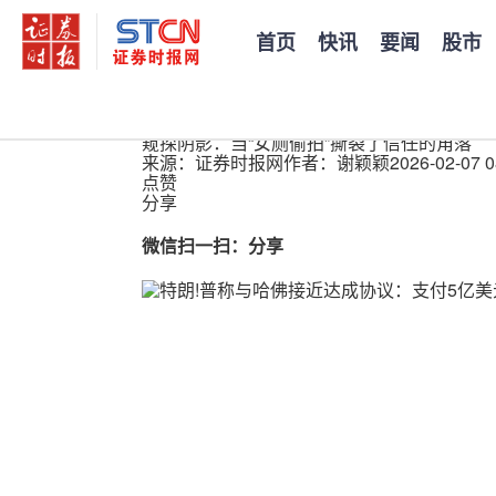
首页
快讯
要闻
股市
您当前的位置：
证券时报
>
公司
>
正文
窥探阴影：当“女厕偷拍”撕裂了信任的角落
来源：证券时报网
作者：谢颖颖
2026-02-07 0
点赞
分享
微信扫一扫：分享