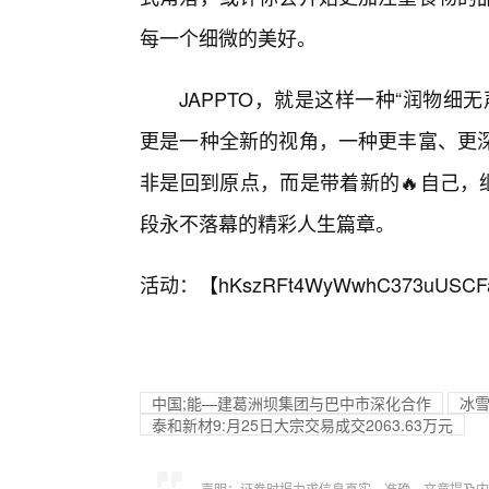
每一个细微的美好。
JAPPTO，就是这样一种“润物
更是一种全新的视角，一种更丰富、更
非是回到原点，而是带着新的🔥自己，
段永不落幕的精彩人生篇章。
活动：【
hKszRFt4WyWwhC373uUSCF
中国;能—建葛洲坝集团与巴中市深化合作
冰雪
泰和新材9:月25日大宗交易成交2063.63万元
声明：证券时报力求信息真实、准确，文章提及内